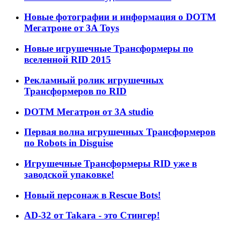
Новые фотографии и информация о DOTM
Мегатроне от 3A Toys
Новые игрушечные Трансформеры по
вселенной RID 2015
Рекламный ролик игрушечных
Трансформеров по RID
DOTM Мегатрон от 3A studio
Первая волна игрушечных Трансформеров
по Robots in Disguise
Игрушечные Трансформеры RID уже в
заводской упаковке!
Новый персонаж в Rescue Bots!
AD-32 от Takara - это Стингер!