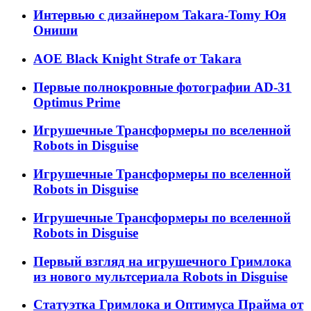
Интервью с дизайнером Takara-Tomy Юя
Ониши
AOE Black Knight Strafe от Takara
Первые полнокровные фотографии AD-31
Optimus Prime
Игрушечные Трансформеры по вселенной
Robots in Disguise
Игрушечные Трансформеры по вселенной
Robots in Disguise
Игрушечные Трансформеры по вселенной
Robots in Disguise
Первый взгляд на игрушечного Гримлока
из нового мультсериала Robots in Disguise
Статуэтка Гримлока и Оптимуса Прайма от