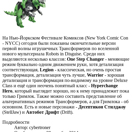
На Нью-Йоркском Фестивале Комиксов (New York Comic Con
- NYCC) сегодня были показаны окончательные версии
первой волны игрушечных Трансформеров по вселенной
нового мультсериала Robots in Disguise. Среди них
выделяются несколько классов:
One Step Changer
- меняющие
режим буквально одним движением руки, хотя детализация
соответствующая,
Legion
- классическая, но очень простая
трансформация, детализация чуть лучше,
Warrior
- хорошая
детализация и трансформация по-видимому на уровне Deluxe
Class и ещё один неочень понятный класс -
Hyperchange
Hero
, который выглядит хорошо, но к нему принадлежит пока
только Гримлок. Также можно составить представление об
альтернативных режимов Трансформеров, а для Гримлока - об
основном. Есть и новые персонажи -
Десептикон Стилджоу
(StellJaw) и
Автобот Дрифт
(Drift).
Подробности
Автор: cybertroner