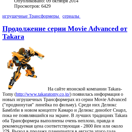
Опубликовано: 09 октября 2014
Просмотров: 6429
игрушечные Трансформеры
сериалы
Продолжение серии Movie Advanced от
Takara
На сайте японской компании Takara-
Tomy (
http://www.takaratomy.co.jp/
) появилась информация о
новых игрушечных Трансформерах из серии Movie Advanced
("продвинутая" линейка по фильму). Среди них Делюкс
Бамблби в новом концепте Камаро и Делюкс динобот Снарл,
пока не появлявшийся на экране. В лучших традициях Takara
оба Трансформера выполнены очень неплохо, правда и
рекомендуемая цена соответствующая - 2800 йен или около
27$. Выход в продажу планируется в августе этого года.