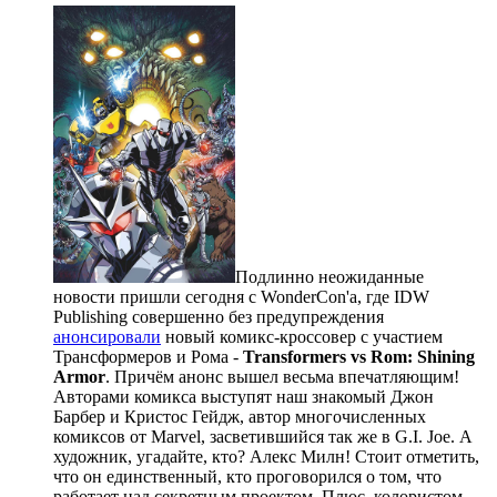
Подлинно неожиданные
новости пришли сегодня с WonderCon'а, где IDW
Publishing совершенно без предупреждения
анонсировали
новый комикс-кроссовер с участием
Трансформеров и Рома -
Transformers vs Rom: Shining
Armor
. Причём анонс вышел весьма впечатляющим!
Авторами комикса выступят наш знакомый Джон
Барбер и Кристос Гейдж, автор многочисленных
комиксов от Marvel, засветившийся так же в G.I. Joe. А
художник, угадайте, кто? Алекс Милн! Стоит отметить,
что он единственный, кто проговорился о том, что
работает над секретным проектом. Плюс, колористом