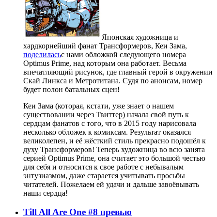
Японская художница и
хардкорнейший фанат Трансформеров, Кеи Зама,
поделилась
с нами обложкой следующего номера
Optimus Prime, над которым она работает. Весьма
впечатляющий рисунок, где главный герой в окружении
Скай Линкса и Метротитана. Судя по анонсам, номер
будет полон батальных сцен!
Кеи Зама (которая, кстати, уже знает о нашем
существовании через Твиттер) начала свой путь к
сердцам фанатов с того, что в 2015 году нарисовала
несколько обложек к комиксам. Результат оказался
великолепен, и её жёсткий стиль прекрасно подошёл к
духу Трансформеров! Теперь художница во всю занята
серией Optimus Prime, она считает это большой честью
для себя и относится к свое работе с небывалым
энтузиазмом, даже старается учитывать просьбы
читателей. Пожелаем ей удачи и дальше завоёвывать
наши сердца!
Till All Are One #8 превью