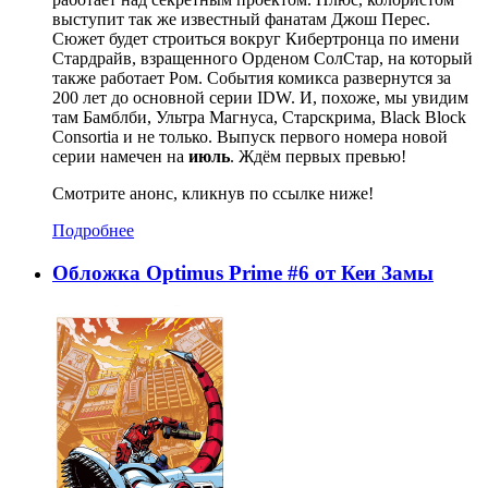
выступит так же известный фанатам Джош Перес.
Сюжет будет строиться вокруг Кибертронца по имени
Стардрайв, взращенного Орденом СолСтар, на который
также работает Ром. События комикса развернутся за
200 лет до основной серии IDW. И, похоже, мы увидим
там Бамблби, Ультра Магнуса, Старскрима, Black Block
Consortia и не только. Выпуск первого номера новой
серии намечен на
июль
. Ждём первых превью!
Смотрите анонс, кликнув по ссылке ниже!
Подробнее
Обложка Optimus Prime #6 от Кеи Замы