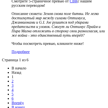
Смотрите 5-страничное превью от
CBR
с нашим
русским переводом!
Описание сюжета:
Земля снова поле битвы. Не легко
достигнутый мир между силами Оптимуса,
Джанкионами и G.I. Joe рушится под ударами
предательств и уловок. Смогут ли Оптимус Прайм и
Пира Магна отложить в сторону свои разногласия, или
же война - это единственный путь вперёд?
Чтобы посмотреть превью, кликните ниже!
Подробнее
Страница 1 из 6
В начало
Назад
1
2
3
4
5
6
Вперёд
В конец