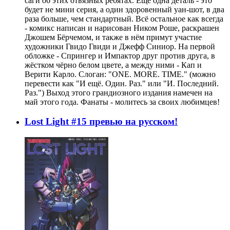
саги об этих отвязных ребятах. Ещё одна деталь - это
будет не мини серия, а один здоровенный уан-шот, в два
раза больше, чем стандартный. Всё остальное как всегда
- комикс написан и нарисован Ником Роше, раскрашен
Джошем Бёрчемом, и также в нём примут участие
художники Гвидо Гвиди и Джефф Синиор. На первой
обложке - Спрингер и Импактор друг против друга, в
жёстком чёрно белом цвете, а между ними - Кап и
Верити Карло. Слоган: "ONE. MORE. TIME." (можно
перевести как "И ещё. Один. Раз." или "И. Последний.
Раз.") Выход этого грандиозного издания намечен на
май этого года. Фанаты - молитесь за своих любимцев!
Lost Light #15 превью на русском!