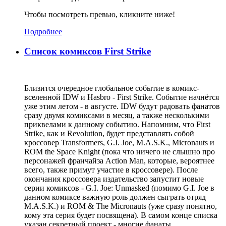
Чтобы посмотреть превью, кликните ниже!
Подробнее
Список комиксов First Strike
Близится очередное глобальное событие в комикс-
вселенной IDW и Hasbro - First Strike. Событие начнётся
уже этим летом - в августе. IDW будут радовать фанатов
сразу двумя комиксами в месяц, а также несколькими
приквелами к данному событию. Напомним, что First
Strike, как и Revolution, будет представлять собой
кроссовер Transformers, G.I. Joe, M.A.S.K., Micronauts и
ROM the Space Knight (пока что ничего не слышно про
персонажей франчайза Action Man, которые, вероятнее
всего, также примут участие в кроссовере). После
окончания кроссовера издательство запустит новые
серии комиксов - G.I. Joe: Unmasked (помимо G.I. Joe в
данном комиксе важную роль должен сыграть отряд
M.A.S.K.) и ROM & The Micronauts (уже сразу понятно,
кому эта серия будет посвящена). В самом конце списка
указан секретный проект - многие фанаты