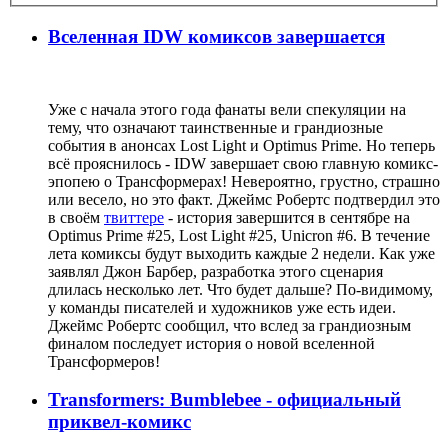
Вселенная IDW комиксов завершается
Уже с начала этого года фанаты вели спекуляции на
тему, что означают таинственные и грандиозные
события в анонсах Lost Light и Optimus Prime. Но теперь
всё прояснилось - IDW завершает свою главную комикс-
эпопею о Трансформерах! Невероятно, грустно, страшно
или весело, но это факт. Джеймс Робертс подтвердил это
в своём
твиттере
- история завершится в сентябре на
Optimus Prime #25, Lost Light #25, Unicron #6. В течение
лета комиксы будут выходить каждые 2 недели. Как уже
заявлял Джон Барбер, разработка этого сценария
длилась несколько лет. Что будет дальше? По-видимому,
у команды писателей и художников уже есть идеи.
Джеймс Робертс сообщил, что вслед за грандиозным
финалом последует история о новой вселенной
Трансформеров!
Transformers: Bumblebee - официальный
приквел-комикс