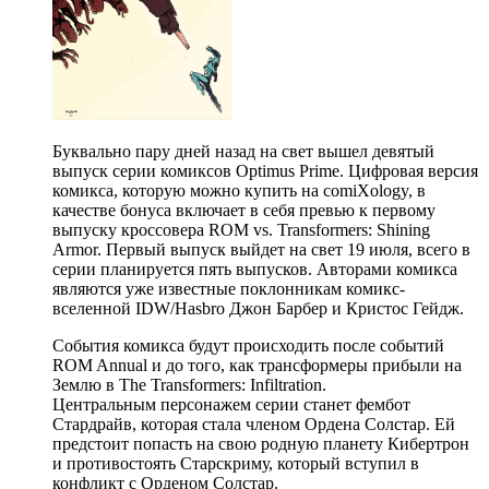
Буквально пару дней назад на свет вышел девятый
выпуск серии комиксов Optimus Prime. Цифровая версия
комикса, которую можно купить на comiXology, в
качестве бонуса включает в себя превью к первому
выпуску кроссовера ROM vs. Transformers: Shining
Armor. Первый выпуск выйдет на свет 19 июля, всего в
серии планируется пять выпусков. Авторами комикса
являются уже известные поклонникам комикс-
вселеннoй IDW/Hasbro Джон Барбер и Кристос Гейдж.
События комикса будут происходить после событий
ROM Annual и до того, как трансформеры прибыли на
Землю в The Transformers: Infiltration.
Центральным персонажем серии станет фембот
Стардрайв, которая стала членом Ордена Солстар. Ей
предстоит попасть на свою родную планету Кибертрон
и противостоять Старскриму, который вступил в
конфликт с Орденом Солстар.