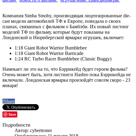
Компания Simba Smoby, производящая лицензированные die-
cast модели автомобилей ТФ в Европе, поведала о своих
планах, связанных с фильмом о Бамблби. Их новый листинг
моделей ТФ по фильму, которые будут показаны на
Лондонской и Нюрнбергской ярмарке игрушек, включает:
1:18 Giant Robot Warrior Bumblebee
1:18 Giant Robot Warrior Barricade
1:24 RC Turbo Racer Bumblebee (Classic Buggy)
Намекает ли это на то, что Бэррикейд будет героем фильма?
Очень может быть, хотя листинги Hasbro пока Бэррикейда не
включали. Лондонская ярмарка произойдёт совсем скоро - 23
января!
f
Share
Save
Подробности
Автор: cybertroner
Опубликовано: 11 января 2018