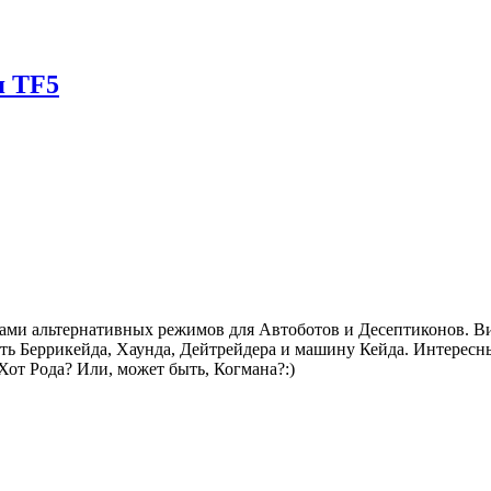
я TF5
ми альтернативных режимов для Автоботов и Десептиконов. Вид
еть Беррикейда, Хаунда, Дейтрейдера и машину Кейда. Интересн
Хот Рода? Или, может быть, Когмана?:)