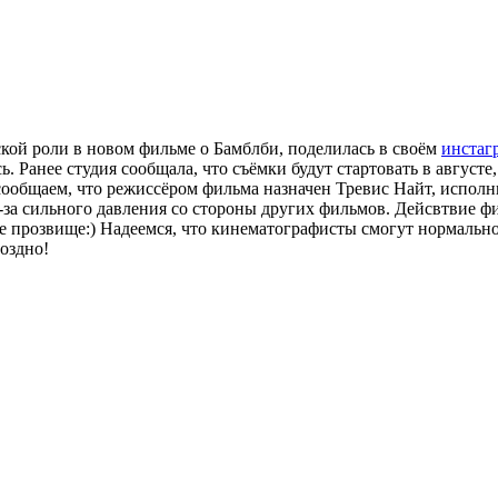
кой роли в новом фильме о Бамблби, поделилась в своём
инстаг
 Ранее студия сообщала, что съёмки будут стартовать в августе,
 сообщаем, что режиссёром фильма назначен Тревис Найт, испол
из-за сильного давления со стороны других фильмов. Дейсвтвие 
е прозвище:) Надеемся, что кинематографисты смогут нормально
оздно!