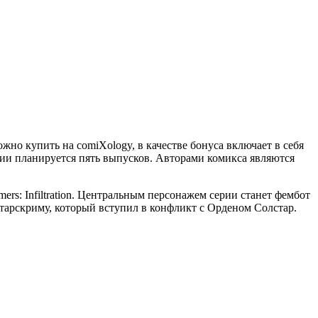
жно купить на comiXology, в качестве бонуса включает в себя
ерии планируется пять выпусков. Авторами комикса являются
rs: Infiltration. Центральным персонажем серии станет фембот
Старскриму, который вступил в конфликт с Орденом Солстар.